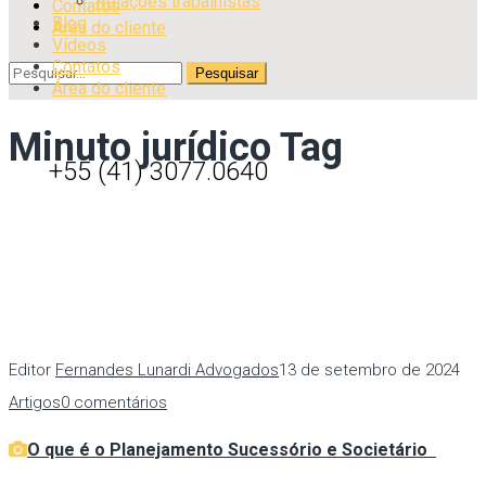
Relações trabalhistas
Contatos
Blog
Área do cliente
Vídeos
Contatos
Área do cliente
Minuto jurídico Tag
+55 (41) 3077.0640
Editor
Fernandes Lunardi Advogados
13 de setembro de 2024
Artigos
0 comentários
O que é o Planejamento Sucessório e Societário