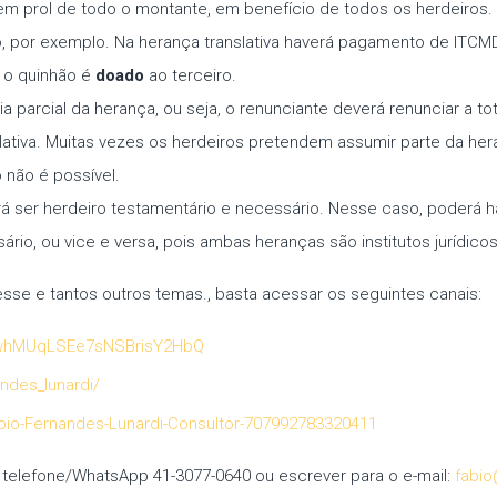
, em prol de todo o montante, em benefício de todos os herdeiros
ão, por exemplo. Na herança translativa haverá pagamento de ITC
 o quinhão é
doado
ao terceiro.
a parcial da herança, ou seja, o renunciante deverá renunciar a t
nslativa. Muitas vezes os herdeiros pretendem assumir parte da he
 não é possível.
á ser herdeiro testamentário e necessário. Nesse caso, poderá h
io, ou vice e versa, pois ambas heranças são institutos jurídicos 
se e tantos outros temas., basta acessar os seguintes canais:
CwhMUqLSEe7sNSBrisY2HbQ
ndes_lunardi/
o-Fernandes-Lunardi-Consultor-707992783320411
 telefone/WhatsApp 41-3077-0640 ou escrever para o e-mail:
fabio