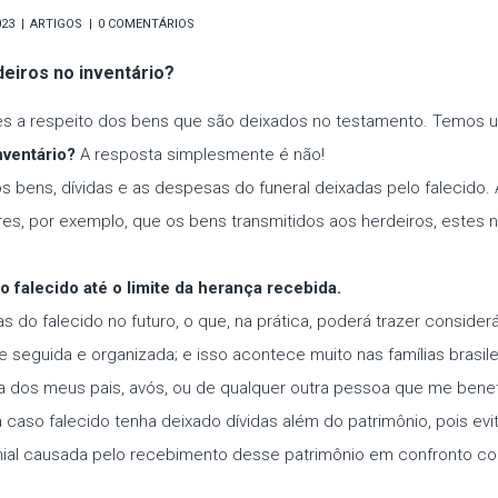
023
ARTIGOS
0 COMENTÁRIOS
deiros no inventário?
s a respeito dos bens que são deixados no testamento. Temos u
nventário?
A resposta simplesmente é não!
os bens, dívidas e as despesas do funeral deixadas pelo falecido.
ores, por exemplo, que os bens transmitidos aos herdeiros, estes
 falecido até o limite da herança recebida.
do falecido no futuro, o que, na prática, poderá trazer consider
 seguida e organizada; e isso acontece muito nas famílias brasil
dos meus pais, avós, ou de qualquer outra pessoa que me benef
a caso falecido tenha deixado dívidas além do patrimônio, pois ev
nial causada pelo recebimento desse patrimônio em confronto com