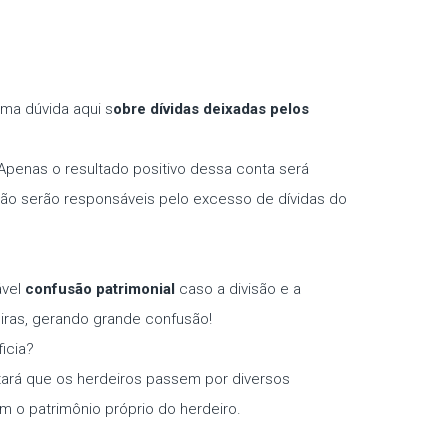
ma dúvida aqui s
obre dívidas deixadas pelos
 Apenas o resultado positivo dessa conta será
 não serão responsáveis pelo excesso de dívidas do
ável
confusão patrimonial
caso a divisão e a
eiras, gerando grande confusão!
icia?
itará que os herdeiros passem por diversos
 o patrimônio próprio do herdeiro.