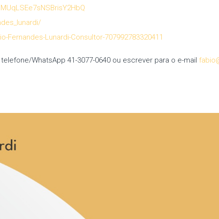
whMUqLSEe7sNSBrisY2HbQ
des_lunardi/
-Fernandes-Lunardi-Consultor-707992783320411
 telefone/WhatsApp 41-3077-0640 ou escrever para o e-mail
fabio