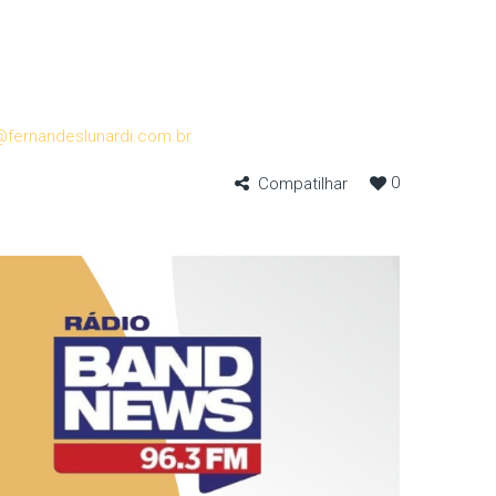
@fernandeslunardi.com.br
0
Compatilhar