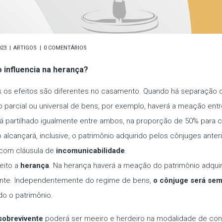
023
ARTIGOS
0 COMENTÁRIOS
 influencia na herança?
as os efeitos são diferentes no casamento. Quando há separação 
arcial ou universal de bens, por exemplo, haverá a meação entr
rá partilhado igualmente entre ambos, na proporção de 50% para 
lcançará, inclusive, o patrimônio adquirido pelos cônjuges ante
com cláusula de
incomunicabilidade
.
eito a
herança
. Na herança haverá a meação do patrimônio adquir
vente. Independentemente do regime de bens,
o cônjuge será sem
do o patrimônio.
sobrevivente
poderá ser meeiro e herdeiro na modalidade de co