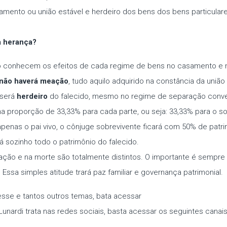
amento ou união estável e herdeiro dos bens dos bens particular
a herança?
 não conhecem os efeitos de cada regime de bens no casamento e
não haverá meação
, tudo aquilo adquirido na constância da união
 será
herdeiro
do falecido, mesmo no regime de separação conven
do na proporção de 33,33% para cada parte, ou seja: 33,33% para o 
penas o pai vivo, o cônjuge sobrevivente ficará com 50% de patri
sozinho todo o patrimônio do falecido.
ração e na morte são totalmente distintos. O importante é sempre
ssa simples atitude trará paz familiar e governança patrimonial.
sse e tantos outros temas, bata acessar
Lunardi trata nas redes sociais, basta acessar os seguintes canais