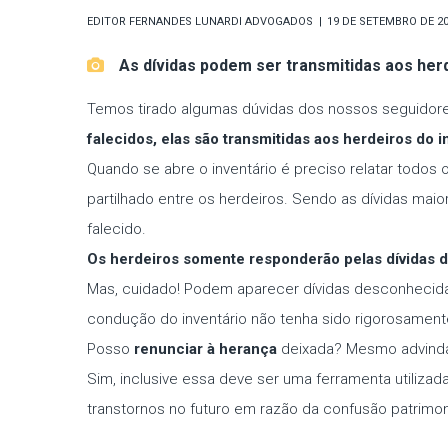
EDITOR
FERNANDES LUNARDI ADVOGADOS
19 DE SETEMBRO DE 2
As dívidas podem ser transmitidas aos her
Temos tirado algumas dúvidas dos nossos seguidore
falecidos, elas são transmitidas aos herdeiros do i
Quando se abre o inventário é preciso relatar todos 
partilhado entre os herdeiros. Sendo as dívidas mai
falecido.
Os herdeiros somente responderão pelas dívidas do
Mas, cuidado! Podem aparecer dívidas desconhecidas 
condução do inventário não tenha sido rigorosamente
Posso
renunciar à herança
deixada? Mesmo advinda 
Sim, inclusive essa deve ser uma ferramenta utilizad
transtornos no futuro em razão da confusão patrimo