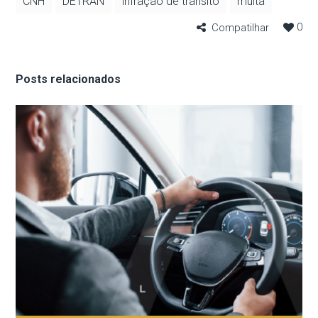
CNH
DETRAN
infração de trânsito
multa
0
Compatilhar
Posts relacionados