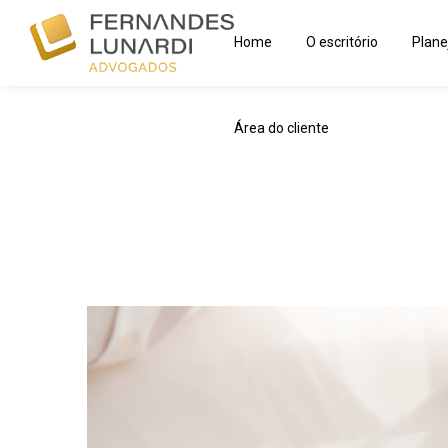
Área do cliente
Home
O escritório
Plane
Área do cliente