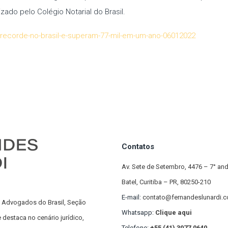
ado pelo Colégio Notarial do Brasil.
m-recorde-no-brasil-e-superam-77-mil-em-um-ano-06012022
Contatos
Av. Sete de Setembro, 4476 – 7° an
Batel, Curitiba – PR, 80250-210
E-mail:
contato@fernandeslunardi.c
 Advogados do Brasil, Seção
Whatsapp:
Clique aqui
estaca no cenário jurídico,
Telefone:
+55 (41) 3077.0640